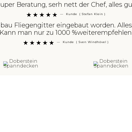
per Beratung, serh nett der Chef, alles gu
—
Kunde
( Stefan Klein )





bau Fliegengitter eingebaut worden. All
Kann man nur zu 1000 %weiterempfehlen
—
Kunde
( Sven Windhövel )




