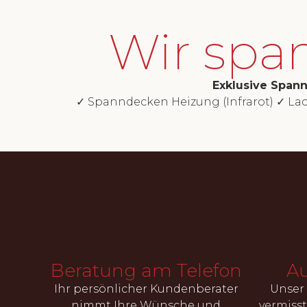
Wir spa
Exklusive Spann
✓ Spanndecken Heizung (Infrarot) ✓ L
Beratung am Telefon
Au
Ihr persönlicher Kundenberater
Unser 
nimmt Ihre Wünsche und
vermiss