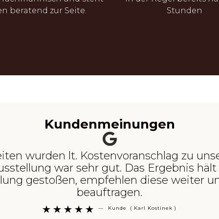
n beratend zur Seite.
Stunden
Kundenmeinungen
ten wurden lt. Kostenvoranschlag zu unsere
sstellung war sehr gut. Das Ergebnis hält 
ung gestoßen, empfehlen diese weiter un
beauftragen.
—
Kunde
( Karl Kostinek )




