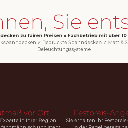
nnen, Sie ent
decken zu fairen Preisen » Fachbetrieb mit über 10
ackspanndecken ✓ Bedruckte Spanndecken ✓ Matt & S
Beleuchtungssysteme
fmaß vor Ort
Festpreis-Ang
Experte in Ihrer Region
Sie erhalten Ihr Festprei
t fachmännisch und steht
in der Regel bereits na