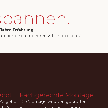
spannen.
 Jahre Erfahrung
atinierte Spanndecken ✓ Lichtdecken ✓
ebot
Fachgerechte Montage
s-Angebot
Die Montage wird von geprüften
ch 24-
Fachmonteuren aus unserem Team