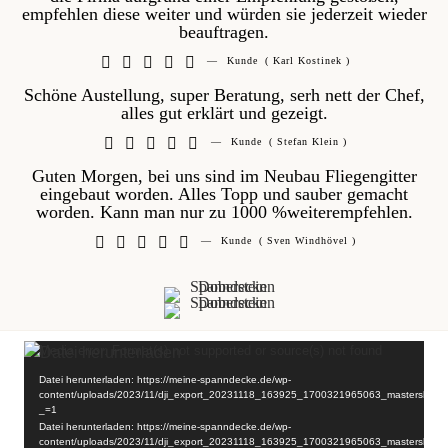
empfehlen diese weiter und würden sie jederzeit wieder
beauftragen.





—
Kunde
( Karl Kostinek )
Schöne Austellung, super Beratung, serh nett der Chef,
alles gut erklärt und gezeigt.





—
Kunde
( Stefan Klein )
Guten Morgen, bei uns sind im Neubau Fliegengitter
eingebaut worden. Alles Topp und sauber gemacht
worden. Kann man nur zu 1000 %weiterempfehlen.





—
Kunde
( Sven Windhövel )
Video-
Media error: Format(s) not supported or source(s) not found
Player
Datei herunterladen: https://meine-spanndecke.de/wp-
content/uploads/2023/11/dji_export_20231118_163925_1700321965063_mastershots
_=1
Datei herunterladen: https://meine-spanndecke.de/wp-
content/uploads/2023/11/dji_export_20231118_163925_1700321965063_mastershots