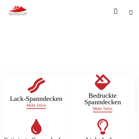

Sk
to
con
Bedruckte
Lack-Spanndecken
Spanndecken
Mehr Infos
Mehr Infos